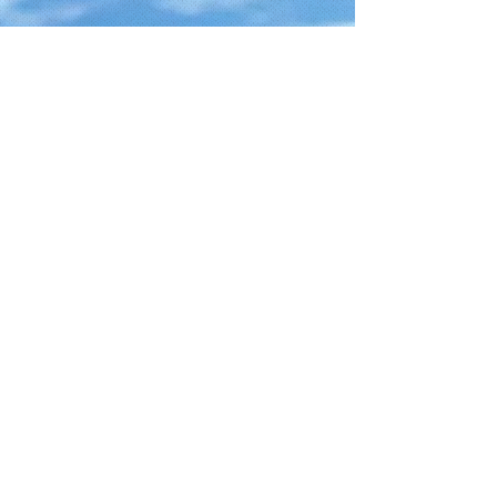
Telefono
+39 328 2185258
Email
info@nstwindsurfcenter.it
Follow
@ 2026 No Stress Team