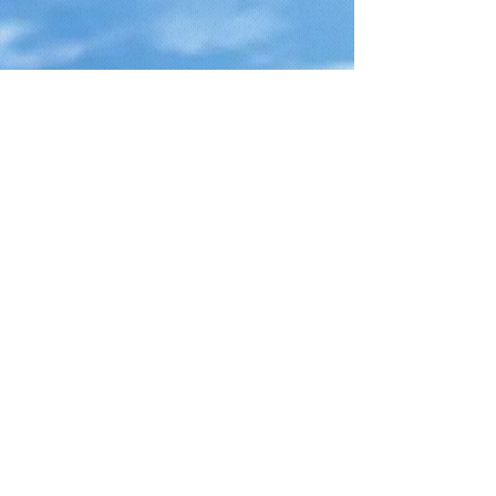
Telefono
+39 328 2185258
Email
info@nstwindsurfcenter.it
Follow