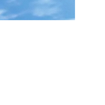
Telefono
+39 328 2185258
Email
info@nstwindsurfcenter.it
Follow